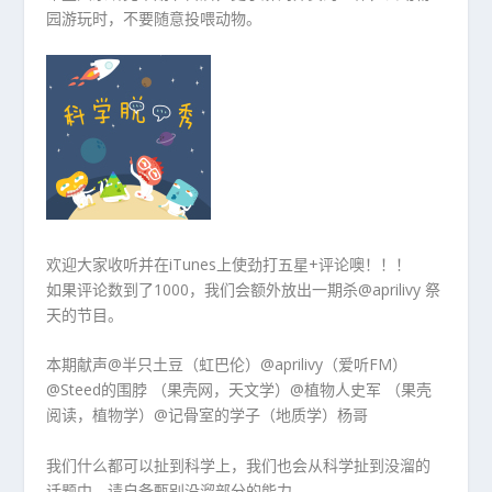
园游玩时，不要随意投喂动物。
欢迎大家收听并在iTunes上使劲打五星+评论噢！！！
如果评论数到了1000，我们会额外放出一期杀@aprilivy 祭
天的节目。
本期献声@半只土豆（虹巴伦）@aprilivy（爱听FM）
@Steed的围脖 （果壳网，天文学）@植物人史军 （果壳
阅读，植物学）@记骨室的学子（地质学）杨哥
我们什么都可以扯到科学上，我们也会从科学扯到没溜的
话题中，请自备甄别没溜部分的能力……