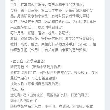
卫生：在宾馆内可洗澡，有热水和干净的饮用水；
食品：第一日三餐，第二日早中餐，另备矿泉水和小食
品，另备矿泉水和小食品；有特殊要求者请事先声明
医疗：配备齐全的常用药品和应急药品，活动区域距离怀
来区医院很近，可以及时得到就诊；
野外用品：帐篷、睡袋、枕头、防潮垫；
教具：双筒望远镜，野外研究器材，教学和考察设备等；
教材：鸟类、兽类、两栖爬行动物野外手册（公用），植
物识别手册（公用）；有关东灵山考察的基础资料；
2.团员自己还需要准备：
轻便背包1个（活动中装随身物品）
长袖加厚外套1件（可根据自身体质而定，夜晚较冷，夜间
最低气温在10℃左右甚至更低）
换洗衣物（可根据自己情况酌定）
洗漱用品
运动鞋1双（山路较长，需要防护良好，舒适的鞋子）
雨伞1把或雨衣1件
随身携带物品：水壶、小手电、防晒霜、太阳镜、驱蚊