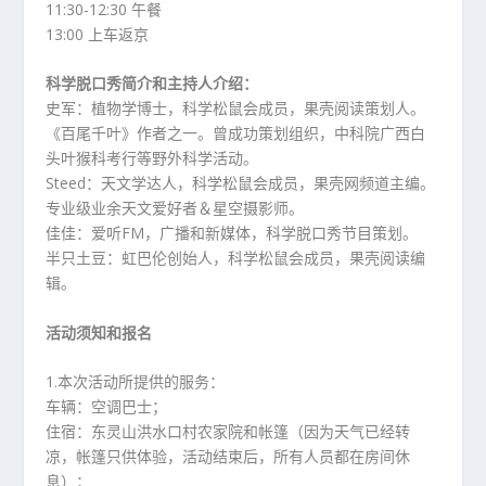
11:30-12:30 午餐
13:00 上车返京
科学脱口秀简介和主持人介绍：
史军：植物学博士，科学松鼠会成员，果壳阅读策划人。
《百尾千叶》作者之一。曾成功策划组织，中科院广西白
头叶猴科考行等野外科学活动。
Steed：天文学达人，科学松鼠会成员，果壳网频道主编。
专业级业余天文爱好者＆星空摄影师。
佳佳：爱听FM，广播和新媒体，科学脱口秀节目策划。
半只土豆：虹巴伦创始人，科学松鼠会成员，果壳阅读编
辑。
活动须知和报名
1.本次活动所提供的服务：
车辆：空调巴士；
住宿：东灵山洪水口村农家院和帐篷（因为天气已经转
凉，帐篷只供体验，活动结束后，所有人员都在房间休
息）；