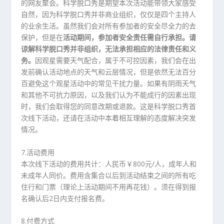
的网友聚会。科学脱口秀是期望本次活动能带领大家感受
自然，因为科学脱口秀并非商业组织，仅仅是四个主持人
的业余生活。虽然我们会对所有参加者的安全尽全力的去
保护，但是在
活动期间，参加者安全责任需自行承担。请
谅解科学脱口秀并非组织，无法承担相应的法律责任和义
务。
因观星需要天气配合，属于不可控因素，我们会在出
发前确认活动地点的天气和云层情况，但是依然无法百分
百避免这个观星活动中的常见干扰力量。如果有阴雨天气
和其他不可抗力原因，以及我们认为不能成行的因素出现
时，我们会取得您的同意改期或退款。这是科学脱口秀首
次线下活动，还请在活动中本着相互理解的态度解决突发
情况。
7.活动费用
本次线下活动的费用共计：人民币￥800元/人，成年人和
未成年人同价。费用含集合以后到活动结束之间的所有吃
住行和门票（理论上活动期间不用再花钱）。须在得到报
名确认后2日内支付报名费。
8.付费方式