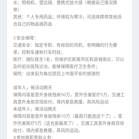
水；照相机、望远镜、便携式放大镜（根据自己情况携
带）
其他：个人专用药品；环境较为寒冷，可选择携带其他适
合自己的物品或药品
3.安全保障：
交通安全：指定专职、有经验的司机，有明确的行为要
求，控制车速和行车时段；
医疗：随队医生1名，但保护区距离市区和县城很近，可以
及时前往医院诊治，能够保障医疗卫生条件；
保险：出发前为每位团员上中国平安的旅游险
成年人，保活动两天
保障内容是意外身故残疾50万，意外伤害医疗5万，
交通工
具意外身故双倍给付，境内紧急救援，高风险运动
未成年人，保活动两天
保障内容是意外身故残疾10万（最高只能选这个了），意
外伤害医疗5万（
这也是最高了），交通工具意外身故双倍
给付，境内紧急救援，
高风险运动。
4.参加者职责和义务：