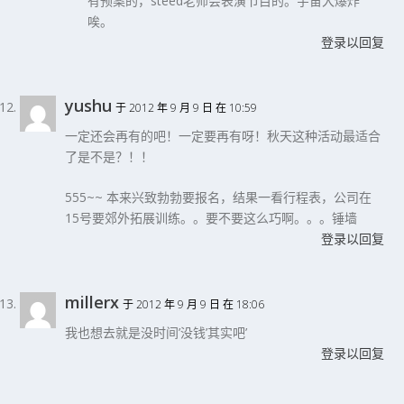
有预案的，steed老师会表演节目的。宇宙大爆炸
唉。
登录以回复
yushu
于 2012 年 9 月 9 日 在 10:59
一定还会再有的吧！一定要再有呀！秋天这种活动最适合
了是不是？！！
555~~ 本来兴致勃勃要报名，结果一看行程表，公司在
15号要郊外拓展训练。。要不要这么巧啊。。。锤墙
登录以回复
millerx
于 2012 年 9 月 9 日 在 18:06
我也想去就是没时间’没钱’其实吧’
登录以回复