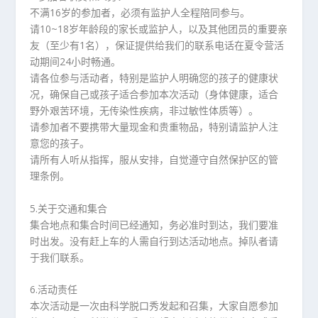
不满16岁的参加者，必须有监护人全程陪同参与。
请10~18岁年龄段的家长或监护人，以及其他团员的重要亲
友（至少有1名），保证提供给我们的联系电话在夏令营活
动期间24小时畅通。
请各位参与活动者，特别是监护人明确您的孩子的健康状
况，确保自己或孩子适合参加本次活动（身体健康，适合
野外艰苦环境，无传染性疾病，非过敏性体质等）。
请参加者不要携带大量现金和贵重物品，特别请监护人注
意您的孩子。
请所有人听从指挥，服从安排，自觉遵守自然保护区的管
理条例。
5.关于交通和集合
集合地点和集合时间已经通知，务必准时到达，我们要准
时出发。没有赶上车的人需自行到达活动地点。掉队者请
于我们联系。
6.活动责任
本次活动是一次由科学脱口秀发起和召集，大家自愿参加