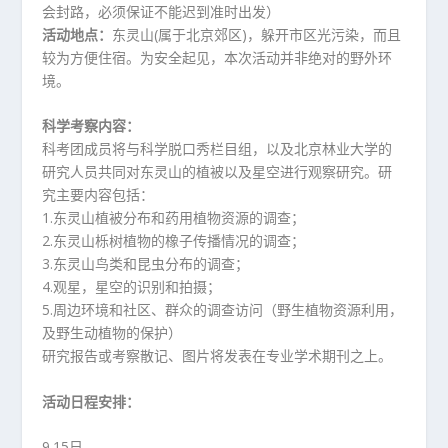
会封路，必须保证不能迟到准时出发）
活动地点：
东灵山(属于北京郊区)，躲开市区光污染，而且
较为方便住宿。为安全起见，本次活动并非绝对的野外环
境。
科学考察内容：
科考团成员将与科学脱口秀栏目组，以及北京林业大学的
研究人员共同对东灵山的植被以及星空进行观察研究。研
究主要内容包括：
1.东灵山植被分布和药用植物资源的调查；
2.东灵山栎树植物的橡子传播情况的调查；
3.东灵山鸟类和昆虫分布的调查；
4.观星，星空的识别和拍摄；
5.周边环境和社区、群众的调查访问（野生植物资源利用，
及野生动植物的保护）
研究报告或考察散记、图片将发表在专业学术期刊之上。
活动日程安排：
9.15日