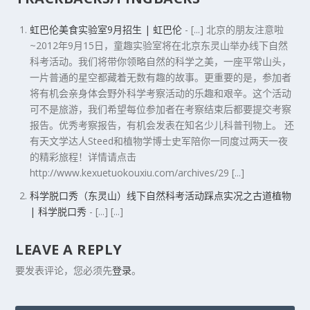
虹巴伦美食实验室9月招生 | 虹巴伦
- [...] 北京的朋友注意啦
~2012年9月15日，童趣实验室将在北京东灵山举办线下自然
科考活动。我们将带你领略自然的科学之美，一座平常山头，
一片普通的星空都藏着无数有趣的故事。更重要的是，参加者
将有机会亲身体会野外科学考察活动的乐趣和艰辛。这个活动
可不是旅游，我们希望每位参加者在考察结束后都要提交考察
报告。优秀考察报告，有机会发表在知名少儿科普刊物上。 还
有天文学达人Steed和植物学博士史军陪你一同度过两天一夜
的精彩旅程！详情请点击
http://www.kexuetuokouxiu.com/archives/29 [...]
科学脱口秀（东灵山）线下自然科考活动踩点实况之古道植物
| 科学脱口秀
- [...] [...]
LEAVE A REPLY
要发表评论，您必须先
登录
。