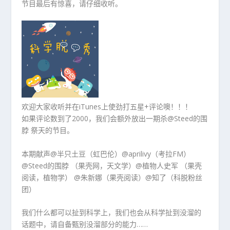
节目最后有惊喜，请仔细收听。
欢迎大家收听并在iTunes上使劲打五星+评论噢！！！
如果评论数到了2000，我们会额外放出一期杀@Steed的围
脖 祭天的节目。
本期献声@半只土豆（虹巴伦）@aprilivy（考拉FM）
@Steed的围脖 （果壳网，天文学）@植物人史军 （果壳
阅读，植物学） @朱新娜（果壳阅读）@知了（科脱粉丝
团）
我们什么都可以扯到科学上，我们也会从科学扯到没溜的
话题中，请自备甄别没溜部分的能力……