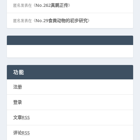
No.262真鹮正传
匿名
发表在《
》
No.29食粪动物的初步研究
匿名
发表在《
》
功能
注册
登录
文章
RSS
评论
RSS