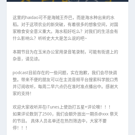
播
放
器
这里的haidao可不是海贼王乔巴，而是海水种出来的水
稻。对于这项农业的新突破，有着很多的想象空间，对国
家粮食安全意义重大。海水稻好吃么？对我们的生活会有
什么影响么？听听史大大是怎么说的吧~
本期节目为在玉米办公室用录音笔录制，可能有街道上的
杂音，请见谅。
podcast目前存在的一些问题，实在抱歉，我们会尽快调
整。带来不便的朋友可以在主流音频平台搜索科学脱口秀
并订阅收听，每周二早六点仍在准时准点播出中。感谢大
家的支持！
欢迎大家收听并在iTunes上使劲打五星+评论噢！！！
如果评论数到了2500，我们会额外放出一期杀@xxx 祭天
的节目。 具体人员名单还在热烈筛选中，大家不要
停！！！