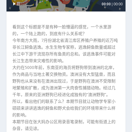
00:00
00:00
频
播
放
器
看到这个标题是不是有种一脸懵逼的感觉，一个水里游
的，一个陆上跑的，到底有什么关系呢？
今年南方大雨，7月份湖北省清江库区养殖户养殖的近万吨
非长江鲟鱼逃逸。水生生物专家称，逃逸鲟鱼数量或超过
长江中下游干流现存所有鱼类的总和。该逃逸事件可能对
长江生态带来灾难性的影响。
大约在5000年前，东南亚的海员将野狗带到澳洲的北岸，
作为商品与当地土著交换物资。澳洲没有大型猛兽，而且
野狗也从来没有在澳洲出现过，于是野狗在澳洲不受限制
地繁殖和扩散，成为澳洲第一大肉食性捕猎动物。经过几
千年，原来的亚洲野狗已经进化成独有的“澳洲野狗”。
所以，看出他们的联系了么？本期节目就让动物学专家小
硕硕来讲讲逃逸的鲟鱼和野犬会给我们的环境带来什么样
的影响。
本期节目在张大妈办公区用录音笔录制，可能有街道上的
杂音，请见谅。