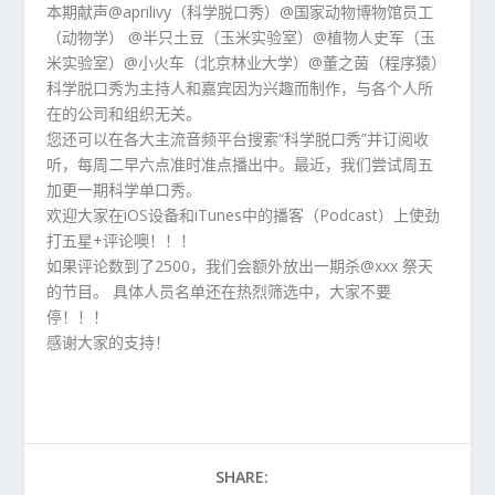
本期献声@aprilivy（科学脱口秀）@国家动物博物馆员工
（动物学） @半只土豆（玉米实验室）@植物人史军（玉
米实验室）@小火车（北京林业大学）@董之茵（程序猿）
科学脱口秀为主持人和嘉宾因为兴趣而制作，与各个人所
在的公司和组织无关。
您还可以在各大主流音频平台搜索“科学脱口秀”并订阅收
听，每周二早六点准时准点播出中。最近，我们尝试周五
加更一期科学单口秀。
欢迎大家在iOS设备和iTunes中的播客（Podcast）上使劲
打五星+评论噢！！！
如果评论数到了2500，我们会额外放出一期杀@xxx 祭天
的节目。 具体人员名单还在热烈筛选中，大家不要
停！！！
感谢大家的支持！
SHARE: