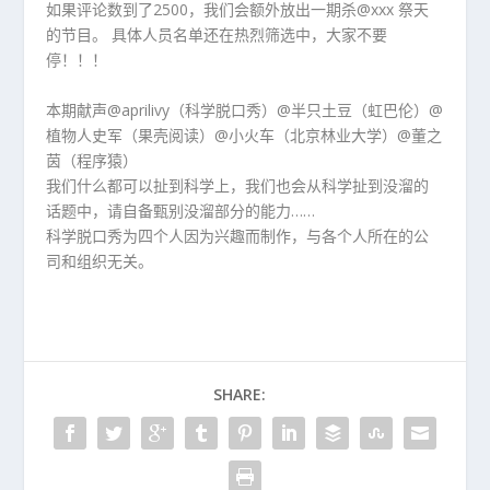
如果评论数到了2500，我们会额外放出一期杀@xxx 祭天
的节目。 具体人员名单还在热烈筛选中，大家不要
停！！！
本期献声@aprilivy（科学脱口秀）@半只土豆（虹巴伦）@
植物人史军（果壳阅读）@小火车（北京林业大学）@董之
茵（程序猿）
我们什么都可以扯到科学上，我们也会从科学扯到没溜的
话题中，请自备甄别没溜部分的能力……
科学脱口秀为四个人因为兴趣而制作，与各个人所在的公
司和组织无关。
SHARE: