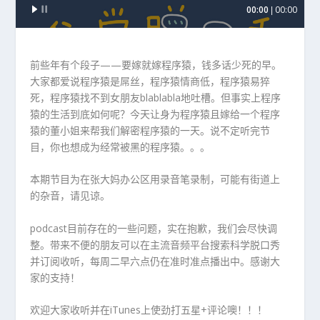
00:00
00:00
频
播
放
器
前些年有个段子——要嫁就嫁程序猿，钱多话少死的早。
大家都爱说程序猿是屌丝，程序猿情商低，程序猿易猝
死，程序猿找不到女朋友blablabla地吐槽。但事实上程序
猿的生活到底如何呢？今天让身为程序猿且嫁给一个程序
猿的董小姐来帮我们解密程序猿的一天。说不定听完节
目，你也想成为经常被黑的程序猿。。。
本期节目为在张大妈办公区用录音笔录制，可能有街道上
的杂音，请见谅。
podcast目前存在的一些问题，实在抱歉，我们会尽快调
整。带来不便的朋友可以在主流音频平台搜索科学脱口秀
并订阅收听，每周二早六点仍在准时准点播出中。感谢大
家的支持！
欢迎大家收听并在iTunes上使劲打五星+评论噢！！！