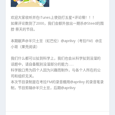
欢迎大家收听并在iTunes上使劲打五星+评论噢！！！
如果评论数到了2000，我们会额外放出一期杀@Steed的围
脖 祭天的节目。
本期献声@半只土豆（虹巴伦）@aprilivy（考拉FM）@庄
小哥（果壳阅读）
我们什么都可以扯到科学上，我们也会从科学扯到没溜的
话题中，请自备甄别没溜部分的能力……
科学脱口秀为四个人因为兴趣而制作，与各个人所在的公
司和组织无关。
本次节目录制是在考拉FM的录音棚用@aprilivy 的录音笔录
制，节目剪辑@半只土豆，后期@aprilivy