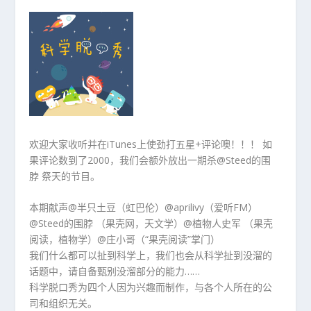
欢迎大家收听并在iTunes上使劲打五星+评论噢！！！ 如
果评论数到了2000，我们会额外放出一期杀@Steed的围
脖 祭天的节目。
本期献声@半只土豆（虹巴伦）@aprilivy（爱听FM）
@Steed的围脖 （果壳网，天文学）@植物人史军 （果壳
阅读，植物学）@庄小哥（“果壳阅读”掌门）
我们什么都可以扯到科学上，我们也会从科学扯到没溜的
话题中，请自备甄别没溜部分的能力……
科学脱口秀为四个人因为兴趣而制作，与各个人所在的公
司和组织无关。