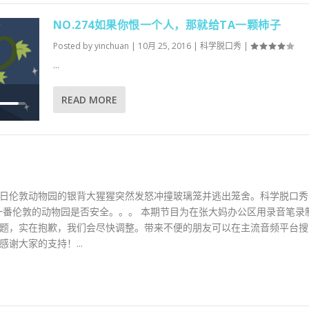
上
NO.274如果你恨一个人，那就给TA一颗柿子
/
下
Posted by
yinchuan
|
10月 25, 2016
|
科学脱口秀
|
箭
...
头
键
READ MORE
来
使
增
用
高
上
或
/
降
下
低
箭
日伦敦动物园的银背大猩猩突然发怒冲撞玻璃笼并逃出笼舍。科学脱口秀
音
头
一番伦敦的动物园是否安全。。。 本期节目为在张大妈办公区用录音笔录
量
键
一些问题，实在抱歉，我们会尽快调整。带来不便的朋友可以在主流音频平台
。
来
谢大家的支持！...
增
高
或
降