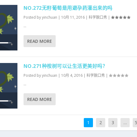
低
NO.272无籽葡萄是用避孕药灌出来的吗
音
量
Posted by
yinchuan
|
10月 11, 2016
|
科学脱口秀
|
。
...
READ MORE
使
用
上
NO.271种桉树可以让生活更美好吗？
/
下
Posted by
yinchuan
|
10月 4, 2016
|
科学脱口秀
|
箭
...
头
键
READ MORE
来
使
增
用
高
上
1
2
3
…
或
/
降
下