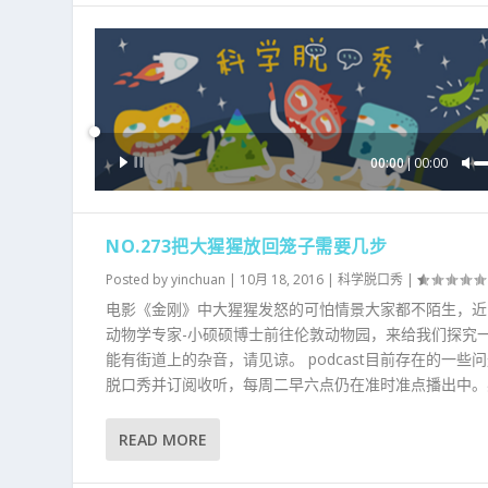
放
器
音
00:00
00:00
频
播
放
NO.273把大猩猩放回笼子需要几步
器
Posted by
yinchuan
|
10月 18, 2016
|
科学脱口秀
|
电影《金刚》中大猩猩发怒的可怕情景大家都不陌生，近
动物学专家-小硕硕博士前往伦敦动物园，来给我们探究
能有街道上的杂音，请见谅。 podcast目前存在的
脱口秀并订阅收听，每周二早六点仍在准时准点播出中。感
READ MORE