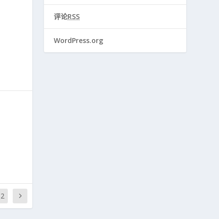
评论
RSS
WordPress.org
52