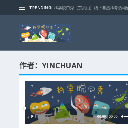
TRENDING:
科学脱口秀（东灵山）线下自然科考活动通知
作者：
YINCHUAN
音
00:00
00:00
频
播