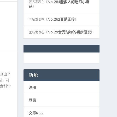
No.284能救人的迷幻小蘑
匿名
发表在《
菇
》
No.262真鹮正传
匿名
发表在《
》
No.29食粪动物的初步研究
匿名
发表在《
》
派出了
功能
制，可
搜索科学
注册
登录
文章
RSS