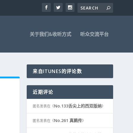
关于我们&收听方式
听众交流平台
来自ITUNES的评论数
近期评论
No.133舌尖上的西双版纳
匿名
发表在《
》
No.261 真鹮传
匿名
发表在《
》