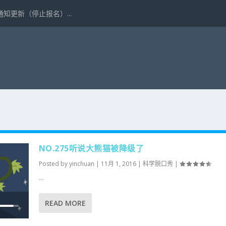
更新（停止报名）...
NO.275听说大熊猫被降级了
Posted by
yinchuan
|
11月 1, 2016
|
科学脱口秀
|
...
READ MORE
使
用