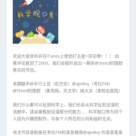
欢迎大家收听并在iTunes上使劲打五星+评论噢！！！ 如
果评论数到了2000，我们会额外放出一期杀@Steed的围脖
祭天的节目。
本期献声@半只土豆（虹巴伦）@aprilivy（考拉FM）
@Steed的围脖 （果壳网，天文学）姚大夫（某知名医院）
我们什么都可以扯到科学上，我们也会从科学扯到没溜的
话题中，请自备甄别没溜部分的能力…… 科学脱口秀为四个
人因为兴趣而制作，与各个人所在的公司和组织无关。
本次节目录制是在考拉FM的录音棚用@aprilivy 的录音笔录