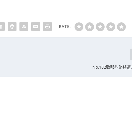
RATE:
No.102致那些终将