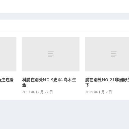
蔬连连看
科脱在别处NO.9史军-乌木生
脱在别处NO.21非洲野
金
下
2013 年 12 月 27 日
2015 年 1 月 2 日