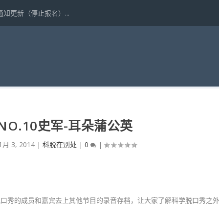
更新（停止报名）...
O.10史军-耳朵蒲公英
1月 3, 2014
|
科脱在别处
|
0
|
脱口秀的成员和嘉宾去上其他节目的录音存档，让大家了解科学脱口秀之