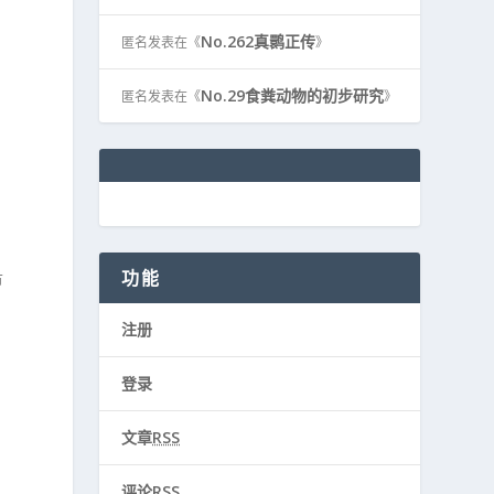
No.262真鹮正传
匿名
发表在《
》
No.29食粪动物的初步研究
匿名
发表在《
》
功能
节
注册
登录
文章
RSS
评论
RSS