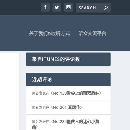
关于我们&收听方式
听众交流平台
来自ITUNES的评论数
近期评论
No.133舌尖上的西双版纳
匿名
发表在《
》
No.261 真鹮传
匿名
发表在《
》
外
No.284能救人的迷幻小蘑
匿名
发表在《
菇
》