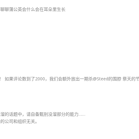
，聊聊蒲公英会什么会在耳朵里生长
！ 如果评论数到了2000，我们会额外放出一期杀@Steed的围脖 祭天的
溜的话题中，请自备甄别没溜部分的能力……
在的公司和组织无关。