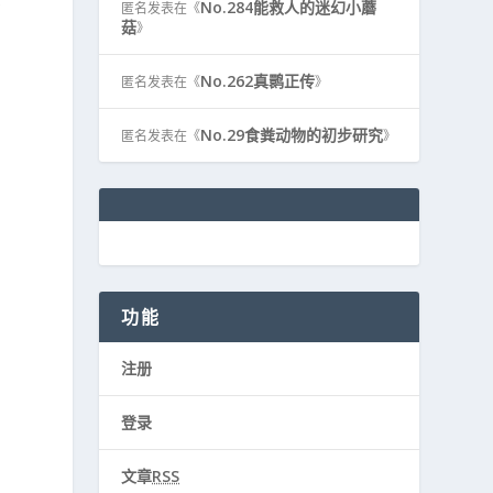
No.284能救人的迷幻小蘑
匿名
发表在《
菇
》
No.262真鹮正传
匿名
发表在《
》
No.29食粪动物的初步研究
匿名
发表在《
》
功能
注册
登录
文章
RSS