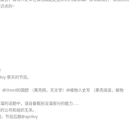
识点的~
！
ivy 祭天的节目。
FM）@Steed的围脖 （果壳网，天文学）@植物人史军 （果壳阅读，植物
溜的话题中，请自备甄别没溜部分的能力……
在的公司和组织无关。
目后期@aprilivy