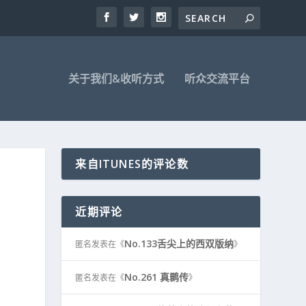
关于我们&收听方式
听众交流平台
来自ITUNES的评论数
近期评论
No.133舌尖上的西双版纳
匿名
发表在《
》
No.261 真鹮传
匿名
发表在《
》
赏