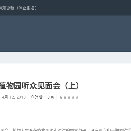
更新（停止报名）...
6植物园听众见面会（上）
|
4月 12, 2013
|
户外版
|
0
|
见面会，植物人史军在植物园边走边讲的内容剪辑。没有跟我们一期去欣