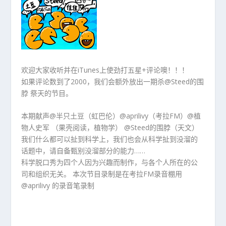
欢迎大家收听并在iTunes上使劲打五星+评论噢！！！
如果评论数到了2000，我们会额外放出一期杀@Steed的围
脖 祭天的节目。
本期献声@半只土豆（虹巴伦）@aprilivy（考拉FM）@植
物人史军 （果壳阅读，植物学） @Steed的围脖（天文）
我们什么都可以扯到科学上，我们也会从科学扯到没溜的
话题中，请自备甄别没溜部分的能力……
科学脱口秀为四个人因为兴趣而制作，与各个人所在的公
司和组织无关。 本次节目录制是在考拉FM录音棚用
@aprilivy 的录音笔录制