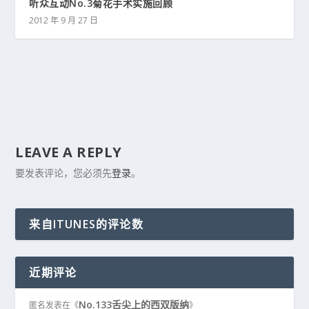
听众互动No.3菊花手术实施回顾
2012 年 9 月 27 日
LEAVE A REPLY
要发表评论，您必须先
登录
。
来自ITUNES的评论数
近期评论
No.133舌尖上的西双版纳
匿名
发表在《
》