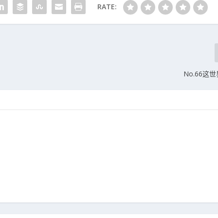
RATE:
No.66这