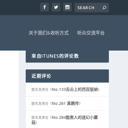
关于我们&收听方式
听众交流平台
来自ITUNES的评论数
近期评论
No.133舌尖上的西双版纳
匿名
发表在《
》
No.261 真鹮传
匿名
发表在《
》
No.284能救人的迷幻小蘑
匿名
发表在《
菇
》