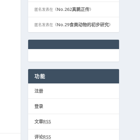
No.262真鹮正传
匿名
发表在《
》
No.29食粪动物的初步研究
匿名
发表在《
》
功能
注册
登录
文章
RSS
评论
RSS