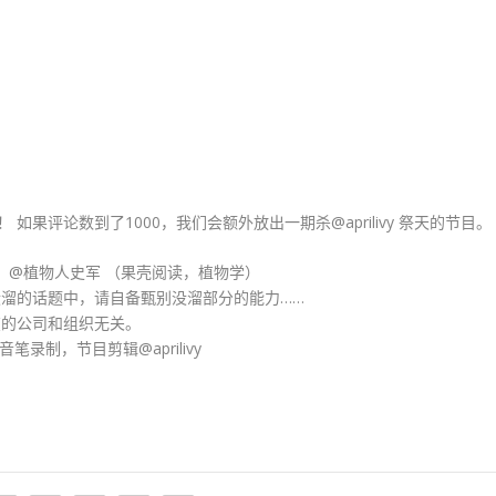
 如果评论数到了1000，我们会额外放出一期杀@aprilivy 祭天的节目。
FM）@植物人史军 （果壳阅读，植物学）
溜的话题中，请自备甄别没溜部分的能力……
在的公司和组织无关。
音笔录制，节目剪辑@aprilivy