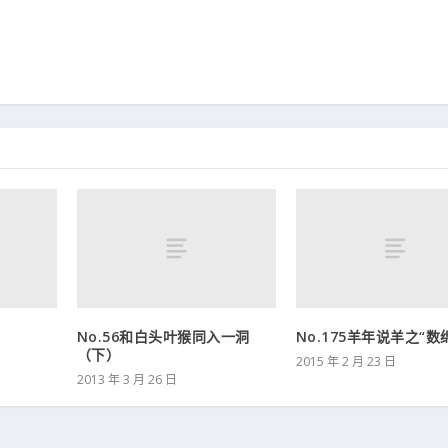
No.56和白头叶猴同入一洞
No.175羊年说羊之“数
（下）
2015 年 2 月 23 日
2013 年 3 月 26 日