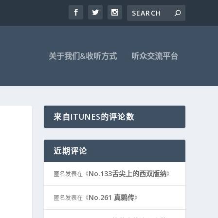
关于我们&收听方式
听众交流平台
来自ITUNES的评论数
近期评论
No.133舌尖上的西双版纳
匿名
发表在《
》
No.261 真鹮传
匿名
发表在《
》