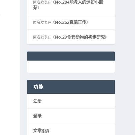
No.284能救人的迷幻小蘑
匿名
发表在《
菇
》
表
No.262真鹮正传
匿名
发表在《
》
No.29食粪动物的初步研究
匿名
发表在《
》
功能
注册
登录
文章
RSS