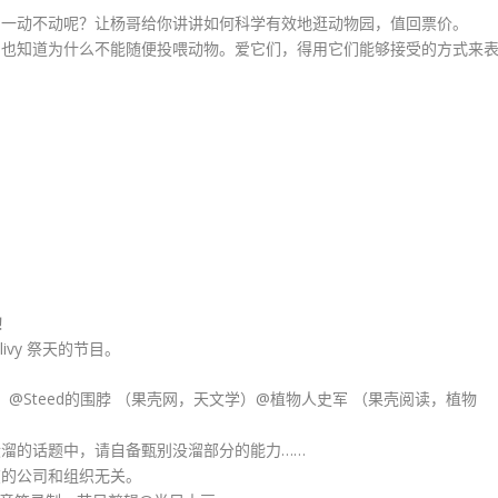
、一动不动呢？让杨哥给你讲讲如何科学有效地逛动物园，值回票价。
，也知道为什么不能随便投喂动物。爱它们，得用它们能够接受的方式来
！
ivy 祭天的节目。
FM）@Steed的围脖 （果壳网，天文学）@植物人史军 （果壳阅读，植物
溜的话题中，请自备甄别没溜部分的能力……
在的公司和组织无关。