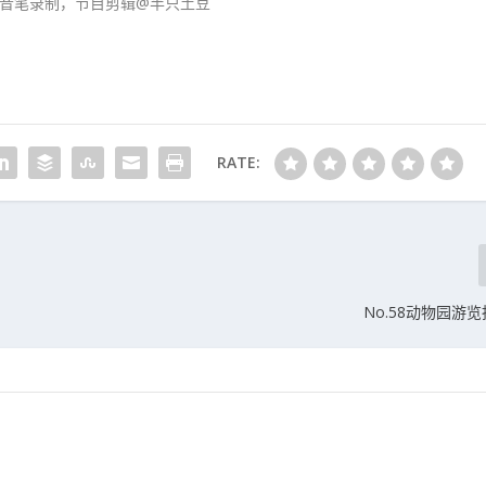
 的录音笔录制，节目剪辑@半只土豆
RATE:
No.58动物园游