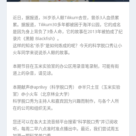
播
放
器
近日，据报道，36岁杀人鲸Tilikum去世，曾杀3人血债累
累。据报道，Tilikum30多年都被困于海洋公园，它的成名
是因为身上背负了3条人命，它的故事在2013年被拍成了纪
录片《黑鲸 Blackfish》。
这样的知名“杀手”是如何炼成的呢？今天的科学脱口秀让小
火车同学来说说杀人鲸的故事。
本期节目在玉米实验室的办公区用录音笔录制，可能有街
道上的杂音，请见谅。
本期献声@aprilivy（科学脱口秀） @半只土豆（玉米实验
室）@小火车（北京林业大学）
科学脱口秀为主持人和嘉宾因为兴趣而制作，与各个人所
在的公司和组织无关。
您还可以在各大主流音频平台搜索“科学脱口秀”并订阅收
听，每周二早六点准时准点播出中。最近，我们尝试周五
加更一期科学单口秀。