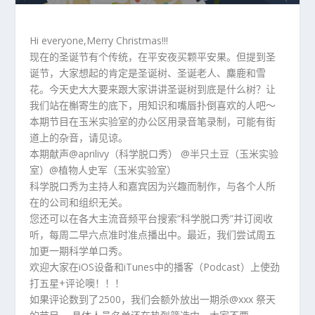
播
放
器
Hi everyone,Merry Christmas!!!
现在的圣诞节有个传统，在平安夜买颗平安果。但提到圣
诞节，大家想起的肯定是圣诞树、圣诞老人、麋鹿和雪
花。今天史大大要来跟大家讲讲圣诞树到底是什么树？让
我们站在槲寄生的底下，用知识和嘴唇扑倒喜欢的人吧～
本期节目在玉米实验室的办公区用录音笔录制，可能有街
道上的杂音，请见谅。
本期献声@aprilivy（科学脱口秀） @半只土豆（玉米实验
室）@植物人史军（玉米实验室）
科学脱口秀为主持人和嘉宾因为兴趣而制作，与各个人所
在的公司和组织无关。
您还可以在各大主流音频平台搜索“科学脱口秀”并订阅收
听，每周二早六点准时准点播出中。最近，我们尝试周五
加更一期科学单口秀。
欢迎大家在iOS设备和iTunes中的播客（Podcast）上使劲
打五星+评论噢！！！
如果评论数到了2500，我们会额外放出一期杀@xxx 祭天