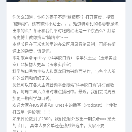
播
放
器
你怎么知道，你吃的枣子不是“糖精枣”？打开百度，搜索
“糖精枣”，还有鉴别小贴士。。。难道特别甜的冬枣都是泡
出来的么？冬枣和我们平时吃的红枣是一个东西么？赶紧
听史博士教你辨认“糖精枣”~~~
本期节目在玉米实验室的办公区用录音笔录制，可能有街
道上的杂音，请见谅。
本期献声@aprilivy（科学脱口秀） @半只土豆（玉米实验
室）@植物人史军（玉米实验室）
科学脱口秀为主持人和嘉宾因为兴趣而制作，与各个人所
在的公司和组织无关。
您还可以在各大主流音频平台搜索“科学脱口秀”并订阅收
听，每周二早六点准时准点播出中。最近，我们尝试周五
加更一期科学单口秀。
欢迎大家在iOS设备和iTunes中的播客（Podcast）上使劲
打五星+评论噢！！！
如果评论数到了2500，我们会额外放出一期杀@xxx 祭天
的节目。 具体人员名单还在热烈筛选中，大家不要